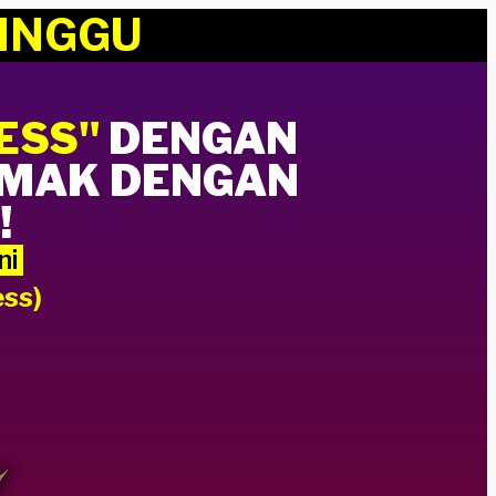
INGGU
ESS"
DENGAN
EMAK DENGAN
!
ni
ss)