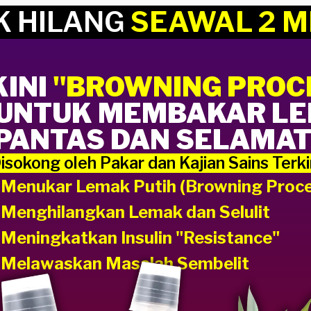
K HILANG
SEAWAL 2 M
KINI
"BROWNING PROC
C UNTUK MEMBAKAR L
PANTAS DAN SELAMAT
isokong oleh Pakar dan Kajian Sains Terki
Menukar Lemak Putih (Browning Proce
Menghilangkan Lemak dan Selulit
Meningkatkan Insulin "Resistance"
Melawaskan Masalah Sembelit