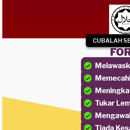
CUBALAH SEK
FO
Melawask
Memecahk
Meningka
Tukar Lem
Mengawal
Tiada Kes